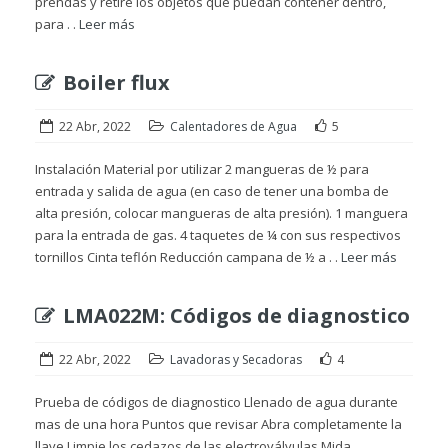
prendas y retire los objetos que puedan contener dentro,
para . .
Leer más
Boiler flux
22 Abr, 2022
Calentadores de Agua
5
Instalación Material por utilizar 2 mangueras de ½ para
entrada y salida de agua (en caso de tener una bomba de
alta presión, colocar mangueras de alta presión). 1 manguera
para la entrada de gas. 4 taquetes de ¼ con sus respectivos
tornillos Cinta teflón Reducción campana de ½ a . .
Leer más
LMA022M: Códigos de diagnostico
22 Abr, 2022
Lavadoras y Secadoras
4
Prueba de códigos de diagnostico Llenado de agua durante
mas de una hora Puntos que revisar Abra completamente la
llave Limpie los cedazos de las electroválvulas Mida